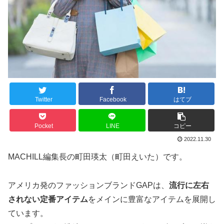
Twitter
Facebook
はてブ
Pocket
LINE
コピー
2022.11.30
MACHILL編集長の町田瑛太（町田えいた）です。
アメリカ発のファッションブランドGAPは、
流行に左右
されない定番アイテム
をメインに豊富なアイテムを展開し
ています。