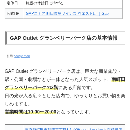
定休日
施設の休館日に準ずる
公式HP
GAPストア 町田東急ツインズ ウエスト店 ｜Gap
GAP Outlet グランベリーパーク店の基本情報
引用:
google map
GAP Outlet グランベリーパーク店は、巨大な商業施設・
駅・公園・劇場などが一体となった人気スポット、
南町田
グランベリーパークの2階
にある店舗です。
日の光が入る広々とした店内で、ゆっくりとお買い物を楽
しめますよ。
営業時間は10:00〜20:00
となっています。
東京都町田市鶴間三丁目3-1 グランベリーパーク南町田店