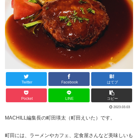
Twitter
Facebook
はてブ
Pocket
LINE
コピー
2023.03.03
MACHILL編集長の町田瑛太（町田えいた）です。
町田には、ラーメンやカフェ、定食屋さんなど美味しいも