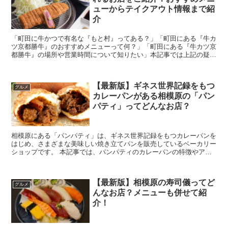
ューからテイクアウト情報まで紹
介
「町田に牛かつで有名な『もと村』ってある？」「町田にある『牛カ
ツ京都勝牛』のおすすめメニューって何？」「町田にある『牛カツ京
都勝牛』の場所や営業時間について知りたい」本記事では上記の疑問
や要望にお答えします。町田にある「牛カツ京都勝牛」に...
【最新版】ギネス世界記録をもつ
グルメ
カレーパンがある相模原の「パン
パティ」ってどんなお店？
相模原にある「パンパティ」は、ギネス世界記録をもつカレーパンを
はじめ、さまざまな美味しい焼き立てパンを販売しているベーカリー
ショップです。 本記事では、パンパティのカレーパンの特徴やアク
セス方法などを詳しくご紹介します。ぜひチェック...
【最新版】相模原の寿司儀ってど
グルメ
んなお店？メニューも併せて紹
介！