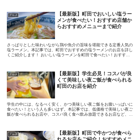
営業しているラーメン屋が知りたい！おすすめ店舗...
【最新版】町田でおいしい塩ラー
グルメ
メンが食べたい！おすすめ店舗か
らおすすめメニューまで紹介
さっぱりとした味わいながら鶏や魚介の旨味を堪能できる定番人気の
塩ラーメン。本記事では、町田でおすすめの塩ラーメンのお店を詳し
くご紹介します！ おいしい塩ラーメンを町田で食べたい！おすすめ
店舗を紹介 引用:食べログ 美味し...
【最新版】学生必見！コスパが良
グルメ
くて美味しい夜ご飯が食べられる
町田のお店を紹介
学生の中には、なるべく安く、かつ美味しい夜ご飯をお腹いっぱいに
食べたい！という人も多いはず。本記事では、低価格で美味しい夜ご
飯が食べられるお店や、コスパ良く食べ飲み放題できるお店など、町
田で学生におすすめのお店をまとめてご紹介します。 ...
【最新版】町田で牛かつが食べら
グルメ
れるお店をご紹介！おすすめメニ