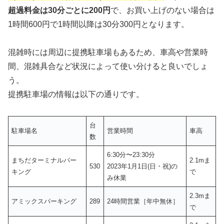
超過料金は30分ごとに200円
で、お買い上げのない場合は
1時間600円で1時間以降は30分300円となります。
混雑時には周辺に提携駐車場もあるため、車高や営業時
間、混雑具合など状況によって使い分けると良いでしょ
う。
提携駐車場の情報は以下の通りです。
台
駐車場名
営業時間
車高
数
6:30分〜23:30分
まちだターミナルパー
2.1mま
530
2023年1月1日(日・祝)の
キング
で
み休業
2.3mま
アミックスパーキング
289
24時間営業［年中無休］
で