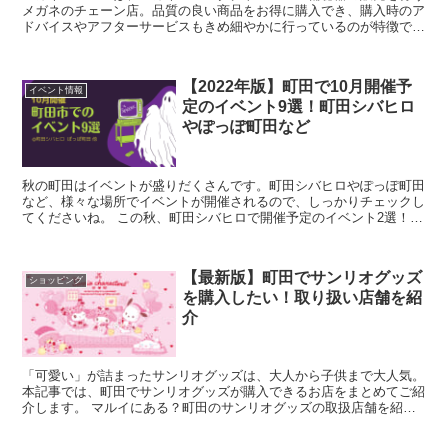
メガネのチェーン店。品質の良い商品をお得に購入でき、購入時のア
ドバイスやアフターサービスもきめ細やかに行っているのが特徴で
す。 本記事では、相模原にあるメガネスーパーの店...
【2022年版】町田で10月開催予
イベント情報
定のイベント9選！町田シバヒロ
やぽっぽ町田など
秋の町田はイベントが盛りだくさんです。町田シバヒロやぽっぽ町田
など、様々な場所でイベントが開催されるので、しっかりチェックし
てくださいね。 この秋、町田シバヒロで開催予定のイベント2選！野
外シネマや人気のマルシェをご紹介！ 小...
【最新版】町田でサンリオグッズ
ショッピング
を購入したい！取り扱い店舗を紹
介
「可愛い」が詰まったサンリオグッズは、大人から子供まで大人気。
本記事では、町田でサンリオグッズが購入できるお店をまとめてご紹
介します。 マルイにある？町田のサンリオグッズの取扱店舗を紹介
引用:サンリオ公式 町田でサンリ...