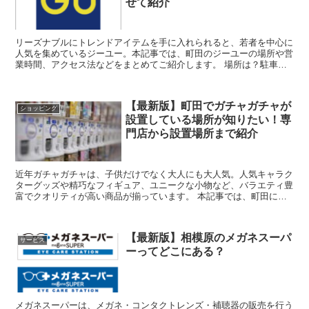
せて紹介
リーズナブルにトレンドアイテムを手に入れられると、若者を中心に
人気を集めているジーユー。本記事では、町田のジーユーの場所や営
業時間、アクセス法などをまとめてご紹介します。 場所は？駐車場
はある？町田のジーユーはどこにあるのか紹介 ...
【最新版】町田でガチャガチャが
ショッピング
設置している場所が知りたい！専
門店から設置場所まで紹介
近年ガチャガチャは、子供だけでなく大人にも大人気。人気キャラク
ターグッズや精巧なフィギュア、ユニークな小物など、バラエティ豊
富でクオリティが高い商品が揃っています。 本記事では、町田にあ
るガチャガチャ専門店や、ガチャガチャを設置して...
【最新版】相模原のメガネスーパ
サービス
ーってどこにある？
メガネスーパーは、メガネ・コンタクトレンズ・補聴器の販売を行う